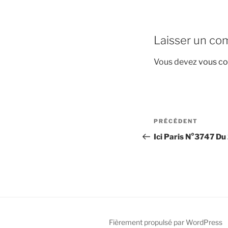
Laisser un co
Vous devez
vous co
Navigation
Article
PRÉCÉDENT
de
précédent
Ici Paris N°3747 Du
l’article
Fièrement propulsé par WordPress