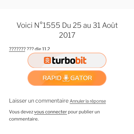
A
l
l
Voici N°1555 Du 25 au 31 Août
e
r
2017
a
u
??????? ??? dle 11.2
c
o
n
t
e
n
u
Laisser un commentaire
Annuler la réponse
p
r
Vous devez
vous connecter
pour publier un
i
commentaire.
n
c