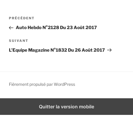
i
p
N
A
PRÉCÉDENT
a
a
r
l
Auto Hebdo N°2128 Du 23 Août 2017
v
t
i
i
A
SUIVANT
g
c
r
L’Equipe Magazine N°1832 Du 26 Août 2017
l
t
a
e
i
t
p
c
i
r
l
o
é
e
Fièrement propulsé par WordPress
n
c
s
d
é
u
d
i
e
Quitter la version mobile
e
v
l
n
a
’
t
n
a