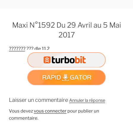
A
l
l
Maxi N°1592 Du 29 Avril au 5 Mai
e
r
2017
a
u
??????? ??? dle 11.2
c
o
n
t
e
n
u
Laisser un commentaire
Annuler la réponse
p
r
Vous devez
vous connecter
pour publier un
i
commentaire.
n
c