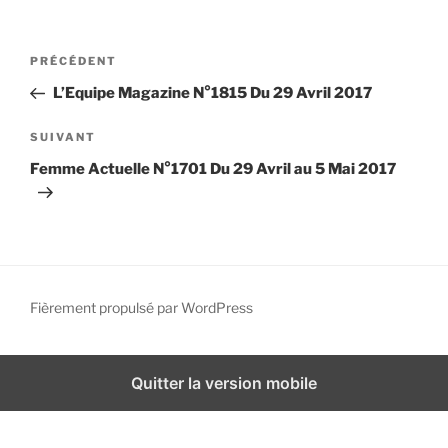
i
p
N
A
PRÉCÉDENT
a
a
r
l
L’Equipe Magazine N°1815 Du 29 Avril 2017
v
t
i
i
A
SUIVANT
g
c
r
Femme Actuelle N°1701 Du 29 Avril au 5 Mai 2017
l
t
a
e
i
t
p
c
i
r
l
o
é
e
n
c
s
Fièrement propulsé par WordPress
d
é
u
d
i
e
e
v
Quitter la version mobile
l
n
a
’
t
n
a