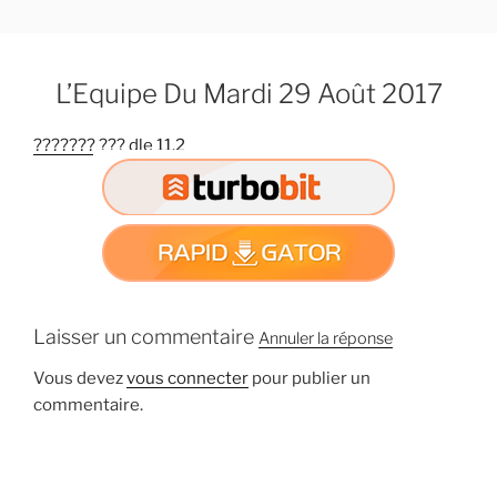
A
l
l
L’Equipe Du Mardi 29 Août 2017
e
r
??????? ??? dle 11.2
a
u
c
o
n
t
e
n
Laisser un commentaire
Annuler la réponse
u
Vous devez
vous connecter
pour publier un
p
commentaire.
r
i
n
c