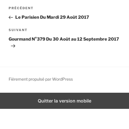
N
i
A
PRÉCÉDENT
a
p
r
Le Parisien Du Mardi 29 Août 2017
a
v
t
l
i
i
A
SUIVANT
g
c
r
Gourmand N°379 Du 30 Août au 12 Septembre 2017
l
t
a
e
i
t
p
c
i
r
l
o
é
e
n
c
s
Fièrement propulsé par WordPress
d
é
u
d
i
e
e
v
Quitter la version mobile
l
n
a
’
t
n
a
t
r