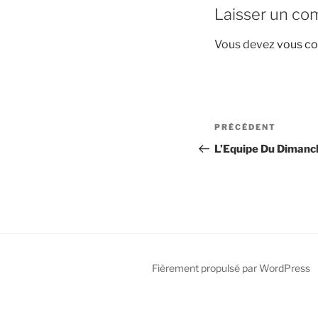
Laisser un co
Vous devez
vous co
Navigation
Article
PRÉCÉDENT
de
précédent
L’Equipe Du Dimanc
l’article
Fièrement propulsé par WordPress