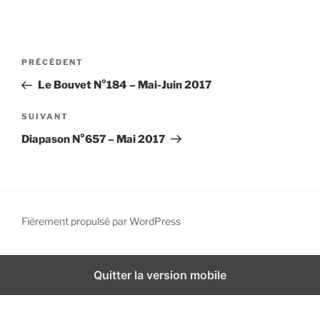
i
p
a
N
A
PRÉCÉDENT
l
a
r
Le Bouvet N°184 – Mai-Juin 2017
v
t
i
i
A
SUIVANT
g
c
r
Diapason N°657 – Mai 2017
l
t
a
e
i
t
p
c
i
r
l
o
é
e
Fièrement propulsé par WordPress
n
c
s
d
é
u
d
i
e
Quitter la version mobile
e
v
l
n
a
’