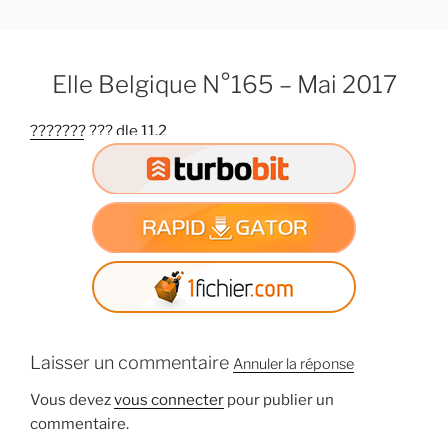
A
l
l
Elle Belgique N°165 – Mai 2017
e
r
??????? ??? dle 11.2
a
u
c
o
n
t
e
n
u
p
Laisser un commentaire
Annuler la réponse
r
i
Vous devez
vous connecter
pour publier un
n
commentaire.
c