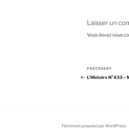
Laisser un co
Vous devez
vous co
Navigation
Article
PRÉCÉDENT
de
précédent
L’Histoire N°433 –
l’article
Fièrement propulsé par WordPress