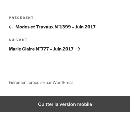
i
p
N
A
PRÉCÉDENT
a
a
r
l
Modes et Travaux N°1399 – Juin 2017
v
t
i
i
A
SUIVANT
g
c
r
Marie Claire N°777 – Juin 2017
l
t
a
e
i
t
p
c
i
r
l
o
é
e
Fièrement propulsé par WordPress
n
c
s
d
é
u
d
i
e
Quitter la version mobile
e
v
l
n
a
’
t
n
a