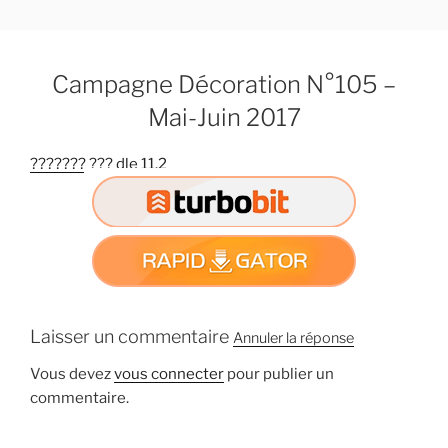
A
l
l
Campagne Décoration N°105 –
e
r
Mai-Juin 2017
a
u
??????? ??? dle 11.2
c
o
n
t
e
n
u
Laisser un commentaire
Annuler la réponse
p
r
Vous devez
vous connecter
pour publier un
i
commentaire.
n
c