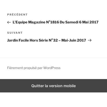
i
p
N
A
PRÉCÉDENT
a
a
r
l
L’Equipe Magazine N°1816 Du Samedi 6 Mai 2017
v
t
i
i
A
SUIVANT
g
c
r
Jardin Facile Hors Série N°32 – Mai-Juin 2017
l
t
a
e
i
t
p
c
i
r
l
o
é
e
Fièrement propulsé par WordPress
n
c
s
d
é
u
d
i
e
Quitter la version mobile
e
v
l
n
a
’
t
n
a