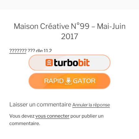
A
l
l
Maison Créative N°99 – Mai-Juin
e
r
2017
a
u
??????? ??? dle 11.2
c
o
n
t
e
n
u
Laisser un commentaire
Annuler la réponse
p
r
Vous devez
vous connecter
pour publier un
i
commentaire.
n
c