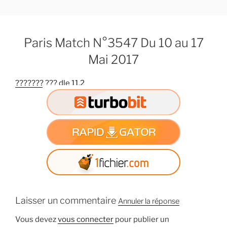
A
l
l
Paris Match N°3547 Du 10 au 17
e
r
Mai 2017
a
u
??????? ??? dle 11.2
c
o
n
t
e
n
u
p
r
Laisser un commentaire
i
Annuler la réponse
n
Vous devez
vous connecter
pour publier un
c