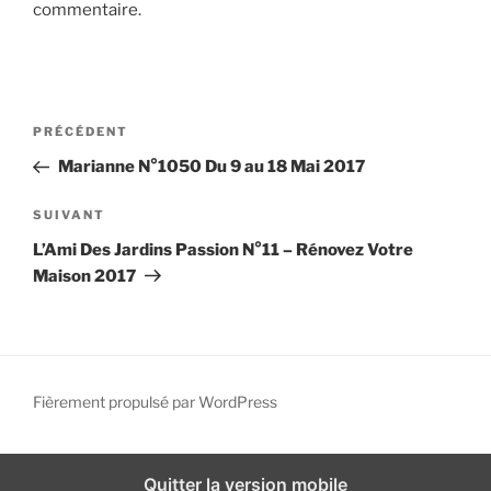
commentaire.
i
p
a
l
N
A
PRÉCÉDENT
a
r
Marianne N°1050 Du 9 au 18 Mai 2017
v
t
i
i
A
SUIVANT
g
c
r
L’Ami Des Jardins Passion N°11 – Rénovez Votre
l
t
a
Maison 2017
e
i
t
p
c
i
r
l
o
é
e
n
c
s
Fièrement propulsé par WordPress
d
é
u
d
i
e
e
v
Quitter la version mobile
l