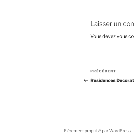
Laisser un co
Vous devez
vous co
Navigation
Article
PRÉCÉDENT
de
précédent
Residences Decorati
l’article
Fièrement propulsé par WordPress