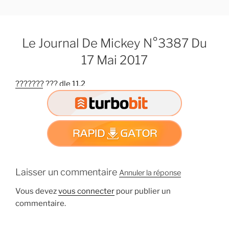
A
l
l
Le Journal De Mickey N°3387 Du
e
r
17 Mai 2017
a
u
??????? ??? dle 11.2
c
o
n
t
e
n
u
Laisser un commentaire
Annuler la réponse
p
r
Vous devez
vous connecter
pour publier un
i
commentaire.
n
c