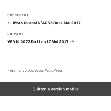
i
p
N
A
PRÉCÉDENT
a
a
r
l
Moto Journal N°4053 Du 11 Mai 2017
v
t
i
i
A
SUIVANT
g
c
r
VSD N°2072 Du 11 au 17 Mai 2017
l
t
a
e
i
t
p
c
i
r
l
o
é
e
Fièrement propulsé par WordPress
n
c
s
d
é
u
d
i
e
Quitter la version mobile
e
v
l
n
a
’
t
n
a