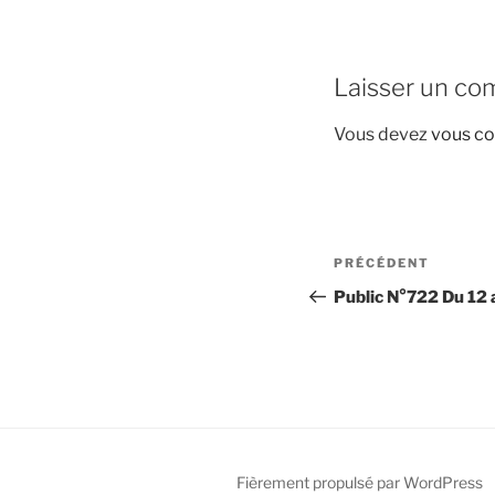
Laisser un co
Vous devez
vous co
Navigation
Article
PRÉCÉDENT
de
précédent
Public N°722 Du 12 
l’article
Fièrement propulsé par WordPress