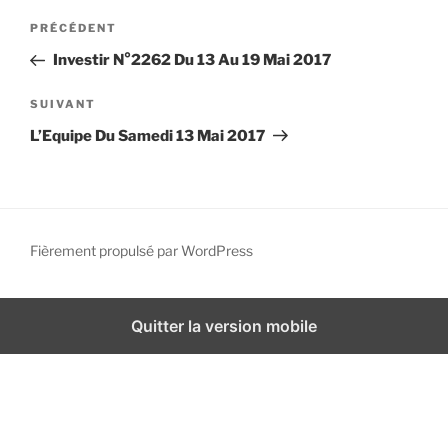
N
i
A
PRÉCÉDENT
a
p
r
Investir N°2262 Du 13 Au 19 Mai 2017
a
v
t
l
i
i
A
SUIVANT
g
c
r
L’Equipe Du Samedi 13 Mai 2017
l
t
a
e
i
t
p
c
i
r
l
o
é
e
Fièrement propulsé par WordPress
n
c
s
d
é
u
d
i
e
Quitter la version mobile
e
v
l
n
a
’
t
n
a
t
r