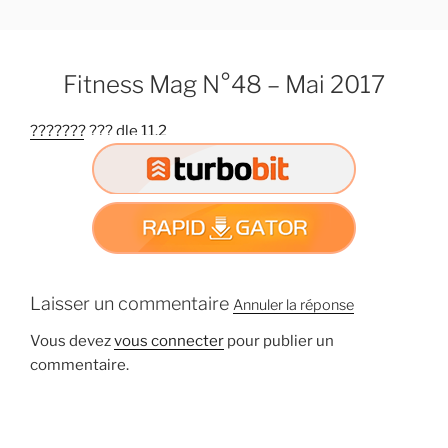
A
l
l
Fitness Mag N°48 – Mai 2017
e
r
??????? ??? dle 11.2
a
u
c
o
n
t
e
n
Laisser un commentaire
Annuler la réponse
u
Vous devez
vous connecter
pour publier un
p
commentaire.
r
i
n
c