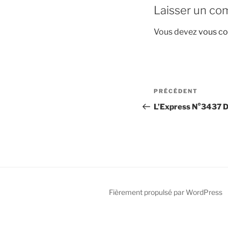
Laisser un co
Vous devez
vous co
Navigation
Article
PRÉCÉDENT
de
précédent
L’Express N°3437 D
l’article
Fièrement propulsé par WordPress