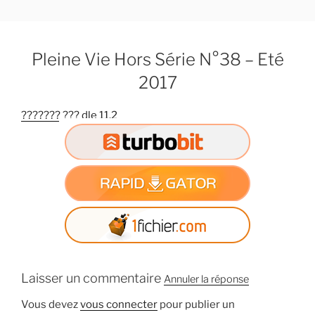
A
l
l
Pleine Vie Hors Série N°38 – Eté
e
r
2017
a
u
??????? ??? dle 11.2
c
o
n
t
e
n
u
p
r
Laisser un commentaire
i
Annuler la réponse
n
Vous devez
vous connecter
pour publier un
c