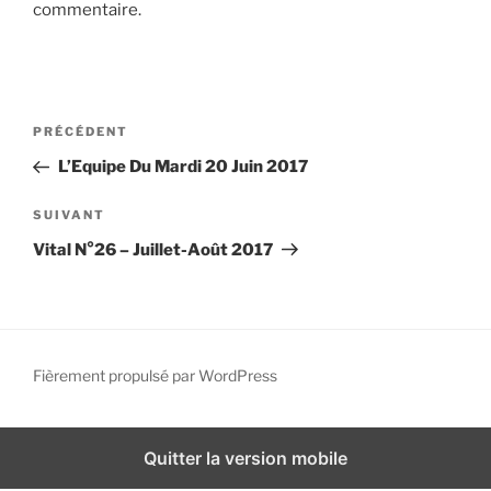
commentaire.
i
p
a
l
N
A
PRÉCÉDENT
a
r
L’Equipe Du Mardi 20 Juin 2017
v
t
i
i
A
SUIVANT
g
c
r
Vital N°26 – Juillet-Août 2017
l
t
a
e
i
t
p
c
i
r
l
o
é
e
Fièrement propulsé par WordPress
n
c
s
d
é
u
d
i
e
Quitter la version mobile
e
v
l