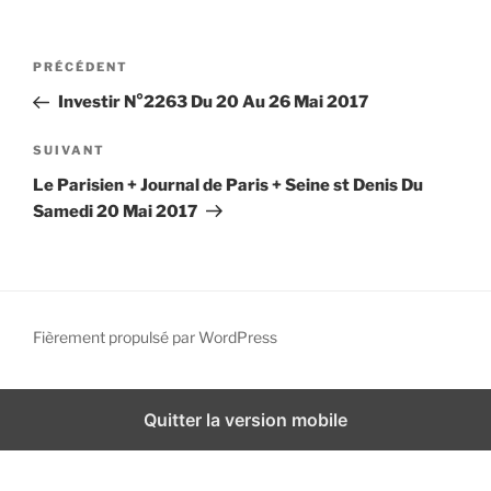
i
p
N
A
PRÉCÉDENT
a
a
r
l
Investir N°2263 Du 20 Au 26 Mai 2017
v
t
i
i
A
SUIVANT
g
c
r
Le Parisien + Journal de Paris + Seine st Denis Du
l
t
a
Samedi 20 Mai 2017
e
i
t
p
c
i
r
l
o
é
e
n
c
s
Fièrement propulsé par WordPress
d
é
u
d
i
e
e
v
Quitter la version mobile
l
n
a
’
t
n
a