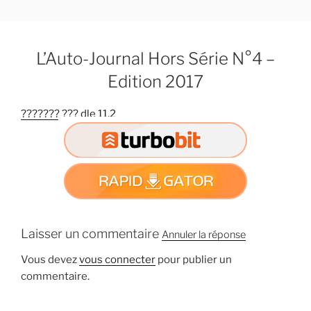
A
l
l
L’Auto-Journal Hors Série N°4 –
e
r
Edition 2017
a
u
??????? ??? dle 11.2
c
o
n
t
e
n
u
Laisser un commentaire
Annuler la réponse
p
r
Vous devez
vous connecter
pour publier un
i
commentaire.
n
c