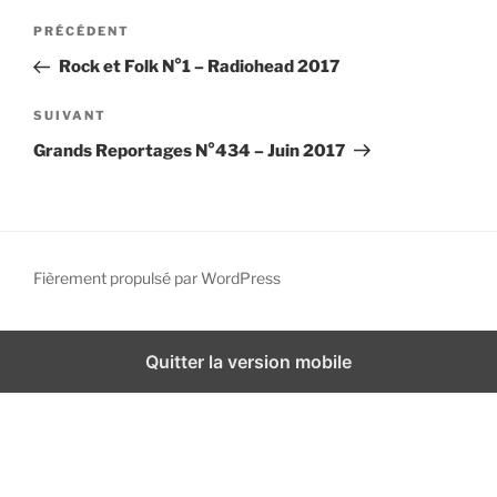
N
i
A
PRÉCÉDENT
a
p
r
Rock et Folk N°1 – Radiohead 2017
a
v
t
l
i
i
A
SUIVANT
g
c
r
Grands Reportages N°434 – Juin 2017
l
t
a
e
i
t
p
c
i
r
l
o
é
e
Fièrement propulsé par WordPress
n
c
s
d
é
u
d
i
e
Quitter la version mobile
e
v
l
n
a
’
t
n
a
t
r