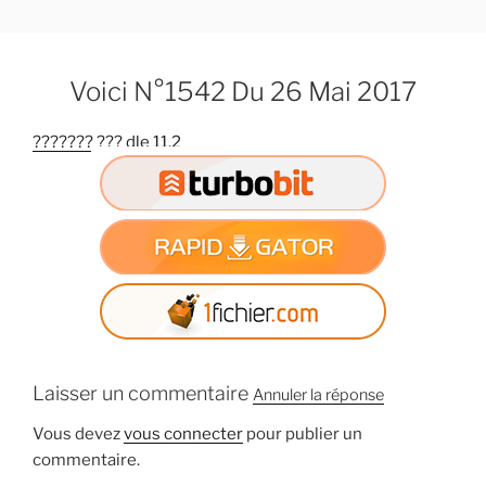
A
l
l
Voici N°1542 Du 26 Mai 2017
e
r
??????? ??? dle 11.2
a
u
c
o
n
t
e
n
u
p
Laisser un commentaire
Annuler la réponse
r
i
Vous devez
vous connecter
pour publier un
n
commentaire.
c