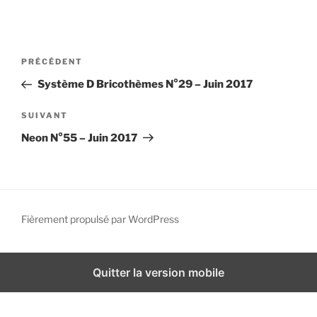
i
p
a
N
A
PRÉCÉDENT
l
a
r
Système D Bricothèmes N°29 – Juin 2017
v
t
i
i
A
SUIVANT
g
c
r
Neon N°55 – Juin 2017
l
t
a
e
i
t
p
c
i
r
l
o
é
e
Fièrement propulsé par WordPress
n
c
s
d
é
u
d
i
e
Quitter la version mobile
e
v
l
n
a
’