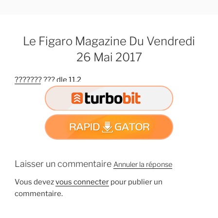
A
l
l
Le Figaro Magazine Du Vendredi
e
r
26 Mai 2017
a
u
??????? ??? dle 11.2
c
o
n
t
e
n
u
Laisser un commentaire
Annuler la réponse
p
r
Vous devez
vous connecter
pour publier un
i
commentaire.
n
c