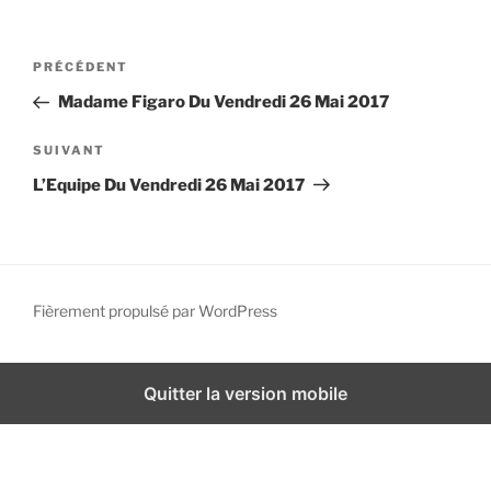
i
p
N
A
PRÉCÉDENT
a
a
r
l
Madame Figaro Du Vendredi 26 Mai 2017
v
t
i
i
A
SUIVANT
g
c
r
L’Equipe Du Vendredi 26 Mai 2017
l
t
a
e
i
t
p
c
i
r
l
o
é
e
Fièrement propulsé par WordPress
n
c
s
d
é
u
d
i
e
Quitter la version mobile
e
v
l
n
a
’
t
n
a