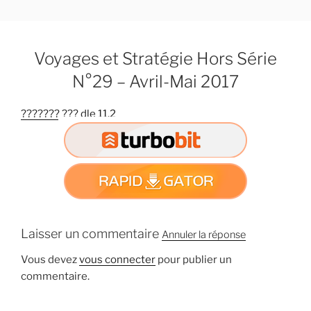
A
l
l
Voyages et Stratégie Hors Série
e
r
N°29 – Avril-Mai 2017
a
u
??????? ??? dle 11.2
c
o
n
t
e
n
u
Laisser un commentaire
Annuler la réponse
p
r
Vous devez
vous connecter
pour publier un
i
commentaire.
n
c