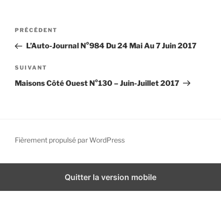
i
p
N
A
PRÉCÉDENT
a
a
r
l
L’Auto-Journal N°984 Du 24 Mai Au 7 Juin 2017
v
t
i
i
A
SUIVANT
g
c
r
Maisons Côté Ouest N°130 – Juin-Juillet 2017
l
t
a
e
i
t
p
c
i
r
l
o
é
e
Fièrement propulsé par WordPress
n
c
s
d
é
u
d
i
e
Quitter la version mobile
e
v
l
n
a
’
t
n
a