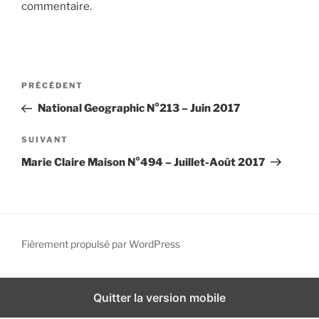
commentaire.
i
p
a
l
N
A
PRÉCÉDENT
a
r
National Geographic N°213 – Juin 2017
v
t
i
i
A
SUIVANT
g
c
r
Marie Claire Maison N°494 – Juillet-Août 2017
l
t
a
e
i
t
p
c
i
r
l
o
é
e
Fièrement propulsé par WordPress
n
c
s
d
é
u
d
i
e
Quitter la version mobile
e
v
l