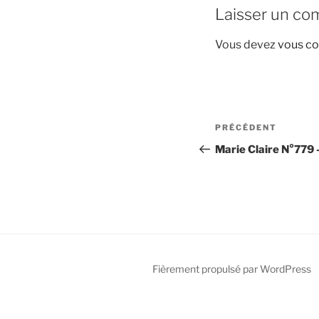
Laisser un co
Vous devez
vous co
Navigation
Article
PRÉCÉDENT
de
précédent
Marie Claire N°779
l’article
Fièrement propulsé par WordPress