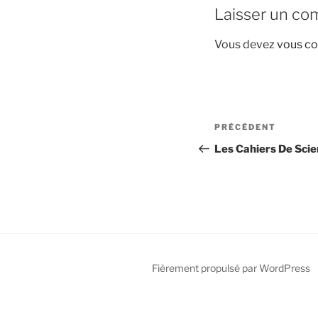
Laisser un co
Vous devez
vous co
Navigation
Article
PRÉCÉDENT
de
précédent
Les Cahiers De Scien
l’article
Fièrement propulsé par WordPress