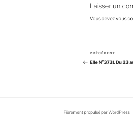
Laisser un co
Vous devez
vous co
Navigation
Article
PRÉCÉDENT
de
précédent
Elle N°3731 Du 23 a
l’article
Fièrement propulsé par WordPress