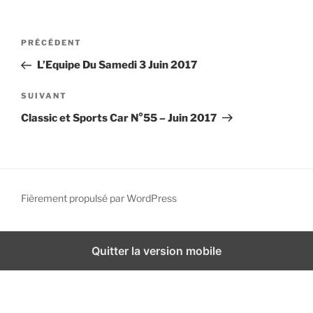
i
p
N
A
PRÉCÉDENT
a
a
r
l
L’Equipe Du Samedi 3 Juin 2017
v
t
i
i
A
SUIVANT
g
c
r
Classic et Sports Car N°55 – Juin 2017
l
t
a
e
i
t
p
c
i
r
l
o
é
e
Fièrement propulsé par WordPress
n
c
s
d
é
u
d
i
e
Quitter la version mobile
e
v
l
n
a
’
t
n
a