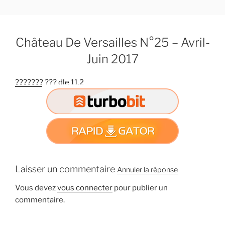
A
l
l
Château De Versailles N°25 – Avril-
e
r
Juin 2017
a
u
??????? ??? dle 11.2
c
o
n
t
e
n
u
Laisser un commentaire
Annuler la réponse
p
r
Vous devez
vous connecter
pour publier un
i
commentaire.
n
c