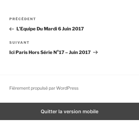
i
p
N
A
PRÉCÉDENT
a
a
r
l
L’Equipe Du Mardi 6 Juin 2017
v
t
i
i
A
SUIVANT
g
c
r
Ici Paris Hors Série N°17 – Juin 2017
l
t
a
e
i
t
p
c
i
r
l
o
é
e
Fièrement propulsé par WordPress
n
c
s
d
é
u
d
i
e
Quitter la version mobile
e
v
l
n
a
’
t
n
a