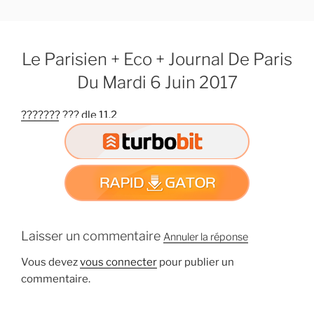
A
l
l
Le Parisien + Eco + Journal De Paris
e
r
Du Mardi 6 Juin 2017
a
u
??????? ??? dle 11.2
c
o
n
t
e
n
u
Laisser un commentaire
Annuler la réponse
p
r
Vous devez
vous connecter
pour publier un
i
commentaire.
n
c