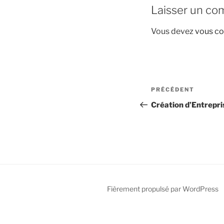
Laisser un co
Vous devez
vous co
Navigation
Article
PRÉCÉDENT
de
précédent
Création d’Entrepri
l’article
Fièrement propulsé par WordPress