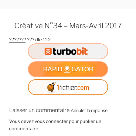
A
l
l
Créative N°34 – Mars-Avril 2017
e
r
??????? ??? dle 11.2
a
u
c
o
n
t
e
n
u
p
Laisser un commentaire
Annuler la réponse
r
i
Vous devez
vous connecter
pour publier un
n
commentaire.
c