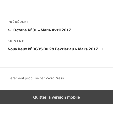
i
p
a
N
A
PRÉCÉDENT
l
a
r
Octane N°31 – Mars-Avril 2017
v
t
i
i
A
SUIVANT
g
c
r
Nous Deux N°3635 Du 28 Février au 6 Mars 2017
l
t
a
e
i
t
p
c
i
r
l
o
é
e
Fièrement propulsé par WordPress
n
c
s
d
é
u
d
i
e
Quitter la version mobile
e
v
l
n
a
’