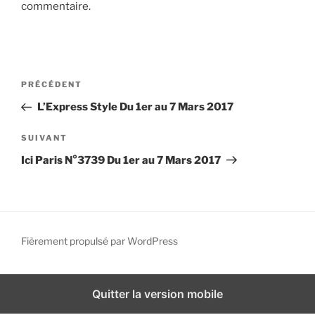
commentaire.
i
p
a
l
N
A
PRÉCÉDENT
a
r
L’Express Style Du 1er au 7 Mars 2017
v
t
i
i
A
SUIVANT
g
c
r
Ici Paris N°3739 Du 1er au 7 Mars 2017
l
t
a
e
i
t
p
c
i
r
l
o
é
e
Fièrement propulsé par WordPress
n
c
s
d
é
u
d
i
e
Quitter la version mobile
e
v
l