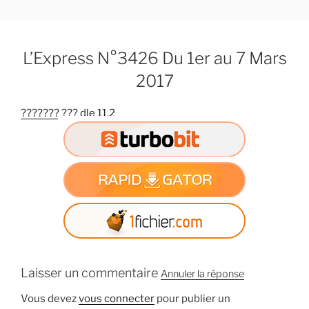
A
l
l
L’Express N°3426 Du 1er au 7 Mars
e
r
2017
a
u
??????? ??? dle 11.2
c
o
n
t
e
n
u
p
r
Laisser un commentaire
i
Annuler la réponse
n
Vous devez
vous connecter
pour publier un
c