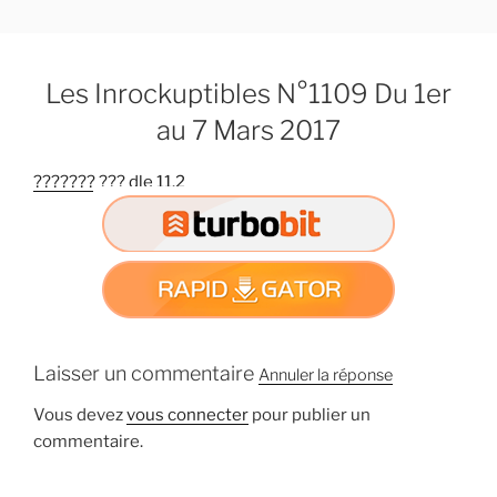
A
l
l
Les Inrockuptibles N°1109 Du 1er
e
r
au 7 Mars 2017
a
u
??????? ??? dle 11.2
c
o
n
t
e
n
u
Laisser un commentaire
Annuler la réponse
p
r
Vous devez
vous connecter
pour publier un
i
commentaire.
n
c