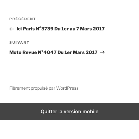
i
p
N
A
PRÉCÉDENT
a
a
r
l
Ici Paris N°3739 Du 1er au 7 Mars 2017
v
t
i
i
A
SUIVANT
g
c
r
Moto Revue N°4047 Du 1er Mars 2017
l
t
a
e
i
t
p
c
i
r
l
o
é
e
Fièrement propulsé par WordPress
n
c
s
d
é
u
d
i
e
Quitter la version mobile
e
v
l
n
a
’
t
n
a