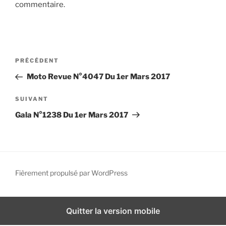
commentaire.
i
p
a
l
N
A
PRÉCÉDENT
a
r
Moto Revue N°4047 Du 1er Mars 2017
v
t
i
i
A
SUIVANT
g
c
r
Gala N°1238 Du 1er Mars 2017
l
t
a
e
i
t
p
c
i
r
l
o
é
e
Fièrement propulsé par WordPress
n
c
s
d
é
u
d
i
e
Quitter la version mobile
e
v
l