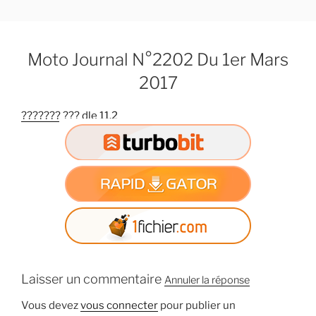
A
l
l
Moto Journal N°2202 Du 1er Mars
e
r
2017
a
u
??????? ??? dle 11.2
c
o
n
t
e
n
u
p
r
Laisser un commentaire
i
Annuler la réponse
n
Vous devez
vous connecter
pour publier un
c