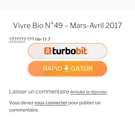
A
l
l
Vivre Bio N°49 – Mars-Avril 2017
e
r
??????? ??? dle 11.2
a
u
c
o
n
t
e
n
Laisser un commentaire
Annuler la réponse
u
Vous devez
vous connecter
pour publier un
p
commentaire.
r
i
n
c