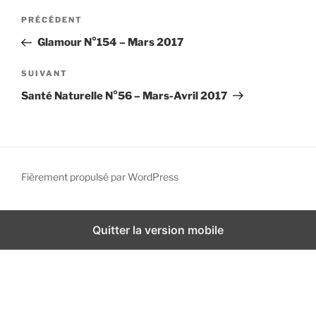
N
i
A
PRÉCÉDENT
a
p
r
Glamour N°154 – Mars 2017
a
v
t
l
i
i
A
SUIVANT
g
c
r
Santé Naturelle N°56 – Mars-Avril 2017
l
t
a
e
i
t
p
c
i
r
l
o
é
e
Fièrement propulsé par WordPress
n
c
s
d
é
u
d
i
e
Quitter la version mobile
e
v
l
n
a
’
t
n
a
t
r