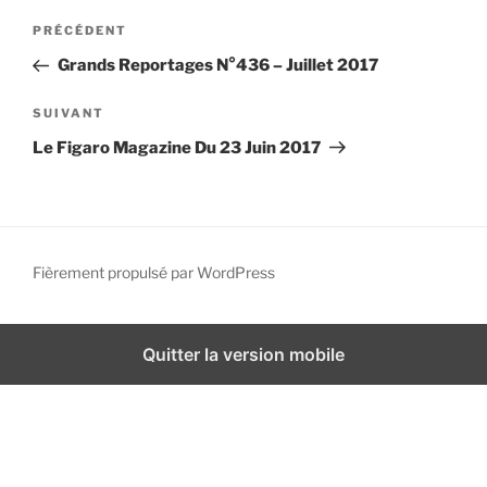
N
i
A
PRÉCÉDENT
a
p
r
Grands Reportages N°436 – Juillet 2017
a
v
t
l
i
i
A
SUIVANT
g
c
r
Le Figaro Magazine Du 23 Juin 2017
l
t
a
e
i
t
p
c
i
r
l
o
é
e
Fièrement propulsé par WordPress
n
c
s
d
é
u
d
i
e
Quitter la version mobile
e
v
l
n
a
’
t
n
a
t
r