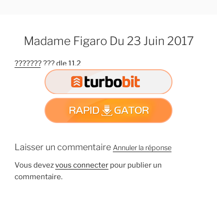
A
l
l
Madame Figaro Du 23 Juin 2017
e
r
??????? ??? dle 11.2
a
u
c
o
n
t
e
n
Laisser un commentaire
Annuler la réponse
u
Vous devez
vous connecter
pour publier un
p
commentaire.
r
i
n
c