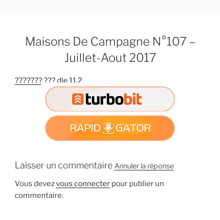
A
l
l
Maisons De Campagne N°107 –
e
r
Juillet-Aout 2017
a
u
??????? ??? dle 11.2
c
o
n
t
e
n
u
Laisser un commentaire
Annuler la réponse
p
r
Vous devez
vous connecter
pour publier un
i
commentaire.
n
c