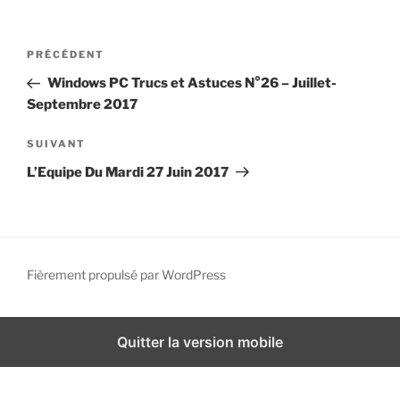
i
p
N
A
PRÉCÉDENT
a
a
r
l
Windows PC Trucs et Astuces N°26 – Juillet-
v
t
Septembre 2017
i
i
g
c
A
SUIVANT
l
r
a
L’Equipe Du Mardi 27 Juin 2017
e
t
t
p
i
i
r
c
o
é
l
n
c
e
Fièrement propulsé par WordPress
d
é
s
d
u
e
e
i
Quitter la version mobile
l
n
v
’
t
a
a