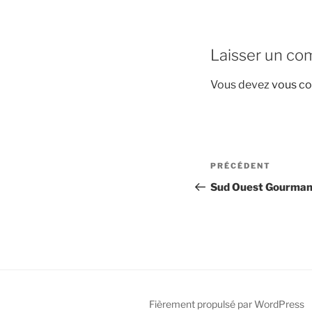
Laisser un co
Vous devez
vous co
Navigation
Article
PRÉCÉDENT
de
précédent
Sud Ouest Gourmand
l’article
Fièrement propulsé par WordPress