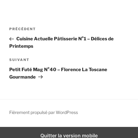
i
p
a
N
l
A
PRÉCÉDENT
a
r
Cuisine Actuelle Pâtisserie N°1 – Délices de
v
t
Printemps
i
i
g
c
A
SUIVANT
l
r
a
Petit Futé Mag N°40 – Florence La Toscane
e
t
t
Gourmande
p
i
i
r
c
o
é
l
n
c
e
d
é
s
Fièrement propulsé par WordPress
d
u
e
e
i
l
n
v
Quitter la version mobile
’