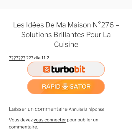
A
l
l
Les Idées De Ma Maison N°276 –
e
r
Solutions Brillantes Pour La
a
Cuisine
u
c
??????? ??? dle 11.2
o
n
t
e
n
u
p
Laisser un commentaire
Annuler la réponse
r
i
Vous devez
vous connecter
pour publier un
n
commentaire.
c