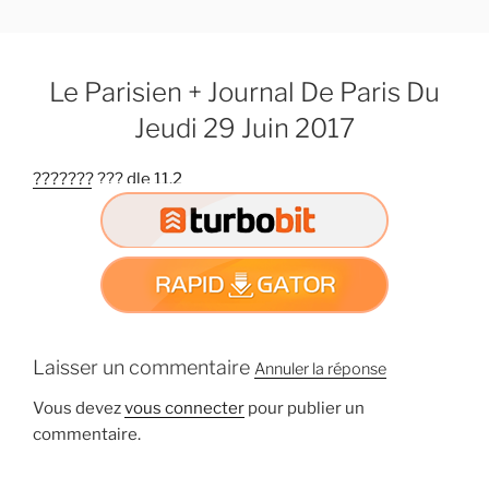
A
l
l
Le Parisien + Journal De Paris Du
e
r
Jeudi 29 Juin 2017
a
u
??????? ??? dle 11.2
c
o
n
t
e
n
u
Laisser un commentaire
Annuler la réponse
p
r
Vous devez
vous connecter
pour publier un
i
commentaire.
n
c