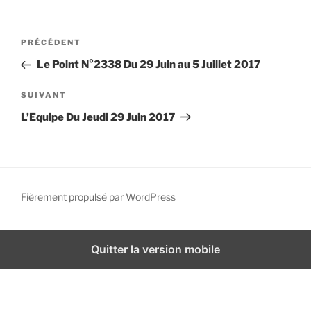
i
p
N
A
PRÉCÉDENT
a
a
r
l
Le Point N°2338 Du 29 Juin au 5 Juillet 2017
v
t
i
i
A
SUIVANT
g
c
r
L’Equipe Du Jeudi 29 Juin 2017
l
t
a
e
i
t
p
c
i
r
l
o
é
e
Fièrement propulsé par WordPress
n
c
s
d
é
u
d
i
e
Quitter la version mobile
e
v
l
n
a
’
t
n
a