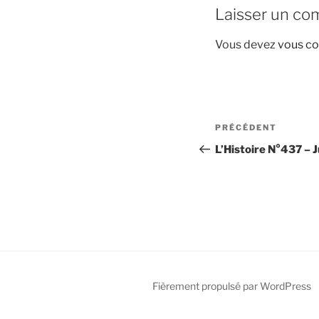
Laisser un co
Vous devez
vous co
Navigation
Article
PRÉCÉDENT
de
précédent
L’Histoire N°437 – 
l’article
Fièrement propulsé par WordPress