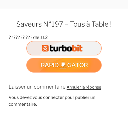
A
l
l
Saveurs N°197 – Tous à Table !
e
r
??????? ??? dle 11.2
a
u
c
o
n
t
e
n
Laisser un commentaire
Annuler la réponse
u
Vous devez
vous connecter
pour publier un
p
commentaire.
r
i
n
c