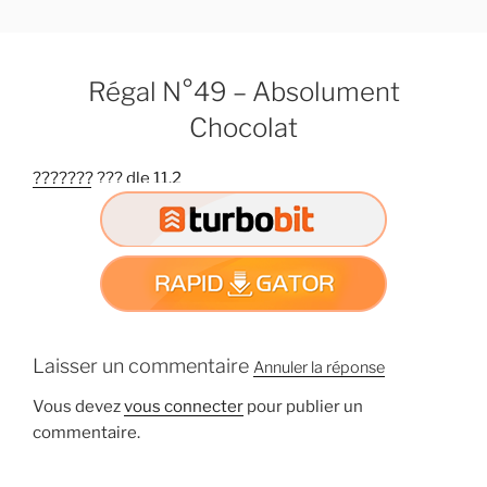
A
l
l
Régal N°49 – Absolument
e
r
Chocolat
a
u
??????? ??? dle 11.2
c
o
n
t
e
n
u
Laisser un commentaire
Annuler la réponse
p
r
Vous devez
vous connecter
pour publier un
i
commentaire.
n
c