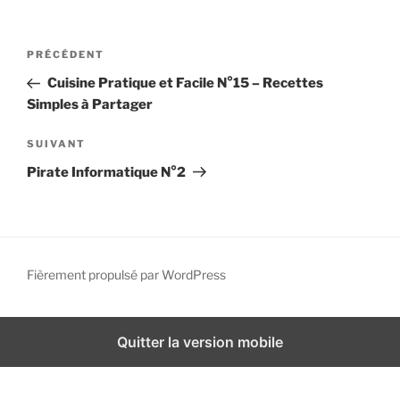
i
p
N
A
PRÉCÉDENT
a
a
r
l
Cuisine Pratique et Facile N°15 – Recettes
v
t
Simples à Partager
i
i
g
c
A
SUIVANT
l
r
a
Pirate Informatique N°2
e
t
t
p
i
i
r
c
o
é
l
n
c
e
Fièrement propulsé par WordPress
d
é
s
d
u
e
e
i
Quitter la version mobile
l
n
v
’
t
a
a