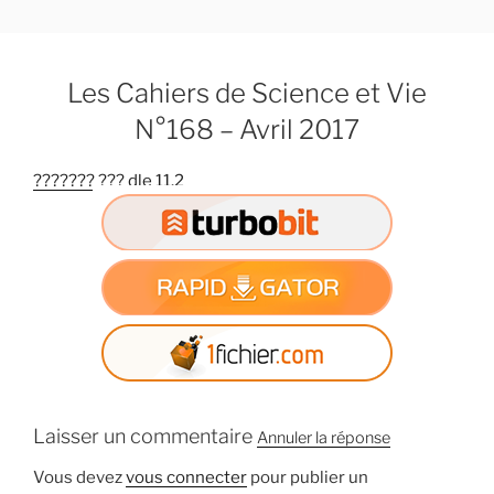
A
l
l
Les Cahiers de Science et Vie
e
r
N°168 – Avril 2017
a
u
??????? ??? dle 11.2
c
o
n
t
e
n
u
p
r
Laisser un commentaire
i
Annuler la réponse
n
Vous devez
vous connecter
pour publier un
c