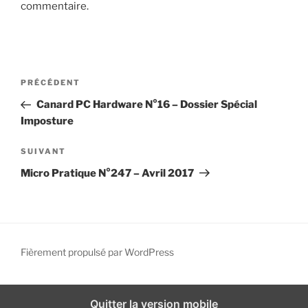
commentaire.
i
p
a
l
N
A
PRÉCÉDENT
a
r
Canard PC Hardware N°16 – Dossier Spécial
v
t
Imposture
i
i
g
c
A
SUIVANT
l
r
a
Micro Pratique N°247 – Avril 2017
e
t
t
p
i
i
r
c
o
é
l
n
c
e
Fièrement propulsé par WordPress
d
é
s
d
u
e
e
i
Quitter la version mobile
l