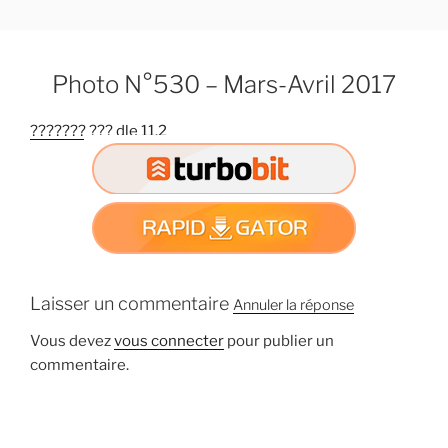
A
l
l
Photo N°530 – Mars-Avril 2017
e
r
??????? ??? dle 11.2
a
u
c
o
n
t
e
n
Laisser un commentaire
Annuler la réponse
u
Vous devez
vous connecter
pour publier un
p
commentaire.
r
i
n
c