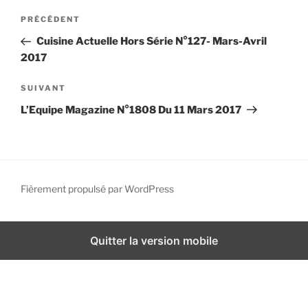
N
i
A
PRÉCÉDENT
a
p
r
Cuisine Actuelle Hors Série N°127- Mars-Avril
a
v
t
2017
l
i
i
g
c
A
SUIVANT
l
r
a
L’Equipe Magazine N°1808 Du 11 Mars 2017
e
t
t
p
i
i
r
c
o
é
l
n
c
e
Fièrement propulsé par WordPress
d
é
s
d
u
e
e
i
Quitter la version mobile
l
n
v
’
t
a
a
n
r
t