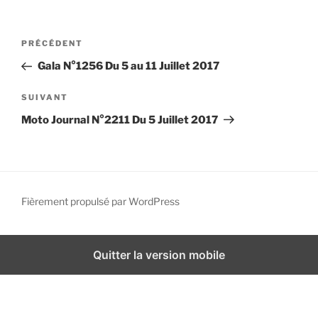
i
p
N
A
PRÉCÉDENT
a
a
r
l
Gala N°1256 Du 5 au 11 Juillet 2017
v
t
i
i
A
SUIVANT
g
c
r
Moto Journal N°2211 Du 5 Juillet 2017
l
t
a
e
i
t
p
c
i
r
l
o
é
e
Fièrement propulsé par WordPress
n
c
s
d
é
u
d
i
e
Quitter la version mobile
e
v
l
n
a
’
t
n
a