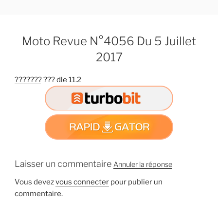
A
l
l
Moto Revue N°4056 Du 5 Juillet
e
r
2017
a
u
??????? ??? dle 11.2
c
o
n
t
e
n
u
Laisser un commentaire
Annuler la réponse
p
r
Vous devez
vous connecter
pour publier un
i
commentaire.
n
c