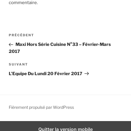
commentaire.
i
p
a
l
N
A
PRÉCÉDENT
a
r
Maxi Hors Série Cuisine N°33 – Février-Mars
v
t
2017
i
i
g
c
A
SUIVANT
l
r
a
L’Equipe Du Lundi 20 Février 2017
e
t
t
p
i
i
r
c
o
é
l
n
c
e
Fièrement propulsé par WordPress
d
é
s
d
u
e
e
i
Quitter la version mobile
l