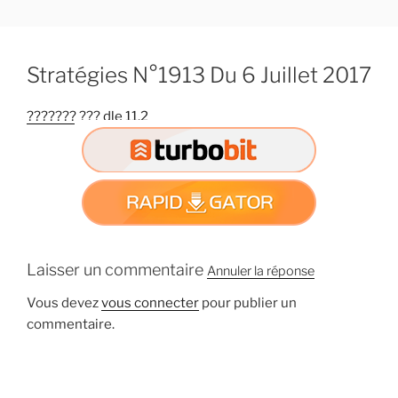
A
l
l
Stratégies N°1913 Du 6 Juillet 2017
e
r
??????? ??? dle 11.2
a
u
c
o
n
t
e
n
Laisser un commentaire
Annuler la réponse
u
Vous devez
vous connecter
pour publier un
p
commentaire.
r
i
n
c