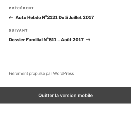
N
i
A
PRÉCÉDENT
a
p
r
Auto Hebdo N°2121 Du 5 Juillet 2017
a
v
t
l
i
i
A
SUIVANT
g
c
r
Dossier Familial N°511 – Août 2017
l
t
a
e
i
t
p
c
i
r
l
o
é
e
Fièrement propulsé par WordPress
n
c
s
d
é
u
d
i
e
Quitter la version mobile
e
v
l
n
a
’
t
n
a
t
r