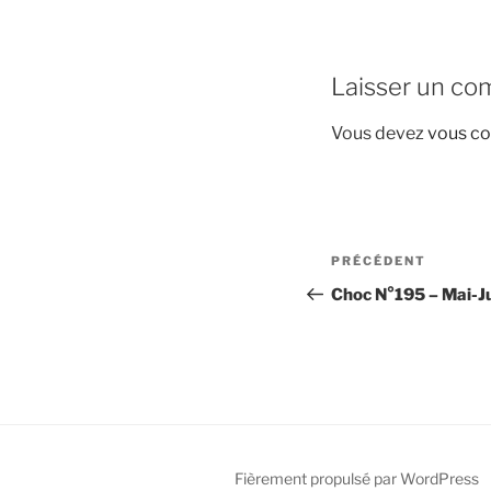
Laisser un co
Vous devez
vous co
Navigation
Article
PRÉCÉDENT
de
précédent
Choc N°195 – Mai-J
l’article
Fièrement propulsé par WordPress