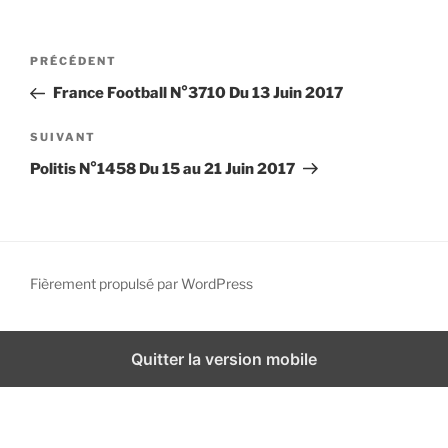
i
p
N
A
PRÉCÉDENT
a
a
r
l
France Football N°3710 Du 13 Juin 2017
v
t
i
i
A
SUIVANT
g
c
r
Politis N°1458 Du 15 au 21 Juin 2017
l
t
a
e
i
t
p
c
i
r
l
o
é
e
Fièrement propulsé par WordPress
n
c
s
d
é
u
d
i
e
Quitter la version mobile
e
v
l
n
a
’
t
n
a