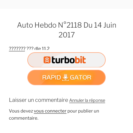
A
l
l
Auto Hebdo N°2118 Du 14 Juin
e
r
2017
a
u
??????? ??? dle 11.2
c
o
n
t
e
n
u
Laisser un commentaire
Annuler la réponse
p
r
Vous devez
vous connecter
pour publier un
i
commentaire.
n
c