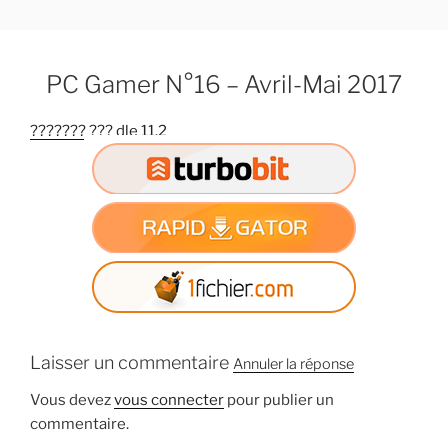
A
l
l
PC Gamer N°16 – Avril-Mai 2017
e
r
??????? ??? dle 11.2
a
u
c
o
n
t
e
n
u
p
Laisser un commentaire
Annuler la réponse
r
i
Vous devez
vous connecter
pour publier un
n
commentaire.
c