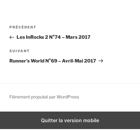
i
p
a
N
A
PRÉCÉDENT
l
a
r
Les InRocks 2 N°74 – Mars 2017
v
t
i
i
A
SUIVANT
g
c
r
Runner’s World N°69 – Avril-Mai 2017
l
t
a
e
i
t
p
c
i
r
l
o
é
e
Fièrement propulsé par WordPress
n
c
s
d
é
u
d
i
e
Quitter la version mobile
e
v
l
n
a
’