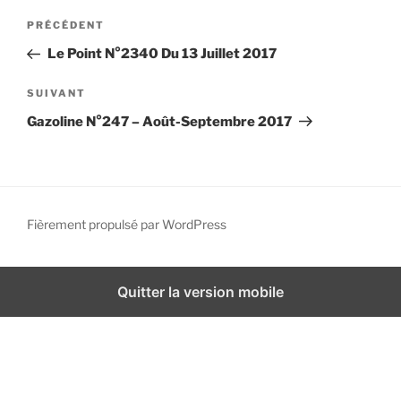
N
i
A
PRÉCÉDENT
a
p
r
Le Point N°2340 Du 13 Juillet 2017
a
v
t
l
i
i
A
SUIVANT
g
c
r
Gazoline N°247 – Août-Septembre 2017
l
t
a
e
i
t
p
c
i
r
l
o
é
e
Fièrement propulsé par WordPress
n
c
s
d
é
u
d
i
e
Quitter la version mobile
e
v
l
n
a
’
t
n
a
t
r