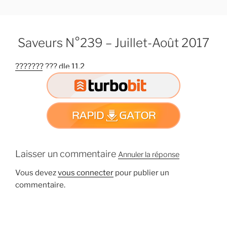
A
l
l
Saveurs N°239 – Juillet-Août 2017
e
r
??????? ??? dle 11.2
a
u
c
o
n
t
e
n
Laisser un commentaire
Annuler la réponse
u
Vous devez
vous connecter
pour publier un
p
commentaire.
r
i
n
c